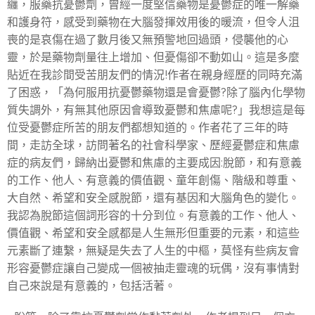
纏，服藥抗憂鬱劑，曾經一度堅信藥物是憂鬱症的唯一解藥
和護身符，感受到藥物在大腦發揮效用後的暖流，但令人沮
喪的是哀傷在過了數月後又無預警地回過頭，侵襲他的心
靈，於是藥物劑量往上增加、但憂傷卻不動如山。這是多麼
貼近在我診間受苦朋友們的情況!作者在親身經歷的同時充滿
了困惑，「為何服用抗憂鬱藥物還是會憂鬱?除了腦內化學物
質失調外，有無其他原因會導致憂鬱和焦慮呢?」我想這是每
位受憂鬱症所苦的朋友們都想知道的。作者花了三年的時
間，走訪全球，訪問著名的社會科學家、歷經憂鬱症和焦慮
症的病友們，歸納出憂鬱和焦慮的主要成因:脫節，和有意義
的工作、他人、有意義的價值觀、童年創傷、階級和尊重、
大自然、希望和安全感脫節，還有基因和大腦角色的變化。
我認為脫節這個詞形容的十分到位。有意義的工作、他人、
價值觀、希望和安全感都是人生無形但重要的元素，和這些
元素斷了連繫，無疑是失去了人生的中樞，莫怪有些病友會
形容憂鬱症讓自己變成一個被抽走靈魂的玩偶，沒有事情對
自己來說是有意義的，包括活著。