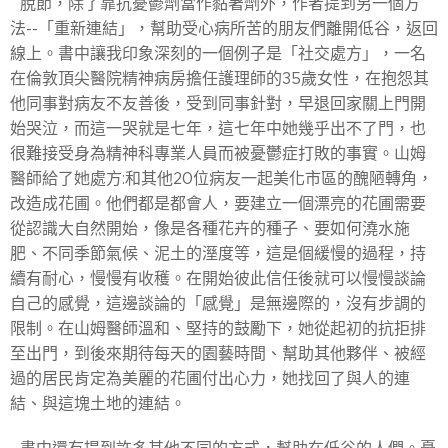
脫節，除了靠抗憂鬱劑當作黏著劑外，作者提到另一個方
法--「重新連結」，幫助受心病所苦的朋友們離開低谷，返回
線上。書中讓我印象深刻的一個例子是「社交處方」，一名
在倫敦頂尖醫院精神病房擔任護理師的35歲女性，在抱怨其
他同事對病友不友善後，受到同事針對，早退回家關上門開
始哭泣，而這一哭就是七年，這七年中她幾乎出不了門，也
很難接受身為精神科專業人員而被憂鬱症打敗的事實。山姆
醫師給了她處方:和其他20位病友一起美化市區的醜陋轉角，
改造成花圃。他們都是都會人，要建立一個漂亮的花圃需要
從認識大自然開始，像是各種花卉的種子、要如何澆水施
肥、不同季節氣候、泥土的溼度等，這是個緩慢的過程，持
續有耐心，慢慢有收穫。在開始彼此信任後就可以慢慢談論
自己的感覺，這邊談論的「感覺」是無邊際的，沒有步調的
限制。在山姆醫師溫和、堅持的鼓勵下，她從起初的抗拒排
至出門，到後來期待每天的園藝時間、幫助其他夥伴、被經
過的居民肯定為美麗的花圃付出心力，她找回了與人的連
結、與這塊土地的連結。