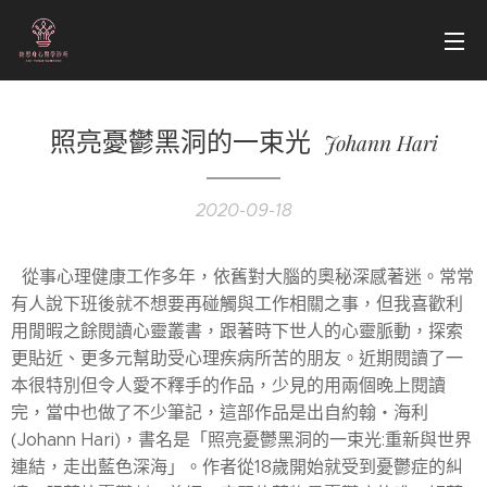
照亮憂鬱黑洞的一束光
Johann Hari
2020-09-18
從事心理健康工作多年，依舊對大腦的奧秘深感著迷。常常
有人說下班後就不想要再碰觸與工作相關之事，但我喜歡利
用閒暇之餘閱讀心靈叢書，跟著時下世人的心靈脈動，探索
更貼近、更多元幫助受心理疾病所苦的朋友。近期閱讀了一
本很特別但令人愛不釋手的作品，少見的用兩個晚上閱讀
完，當中也做了不少筆記，這部作品是出自約翰・海利
(Johann Hari)，書名是「照亮憂鬱黑洞的一束光:重新與世界
連結，走出藍色深海」。作者從18歲開始就受到憂鬱症的糾