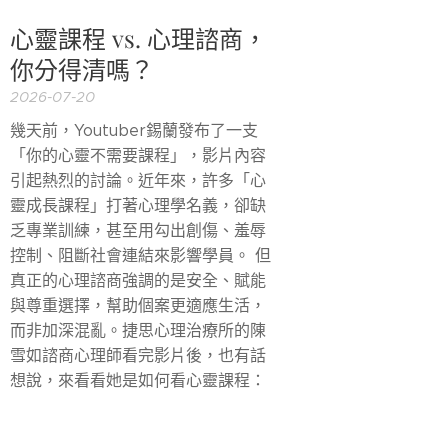
心靈課程 vs. 心理諮商，
你分得清嗎？
2026-07-20
幾天前，Youtuber錫蘭發布了一支
「你的心靈不需要課程」，影片內容
引起熱烈的討論。近年來，許多「心
靈成長課程」打著心理學名義，卻缺
乏專業訓練，甚至用勾出創傷、羞辱
控制、阻斷社會連結來影響學員。 但
真正的心理諮商強調的是安全、賦能
與尊重選擇，幫助個案更適應生活，
而非加深混亂。捷思心理治療所的陳
雪如諮商心理師看完影片後，也有話
想說，來看看她是如何看心靈課程：