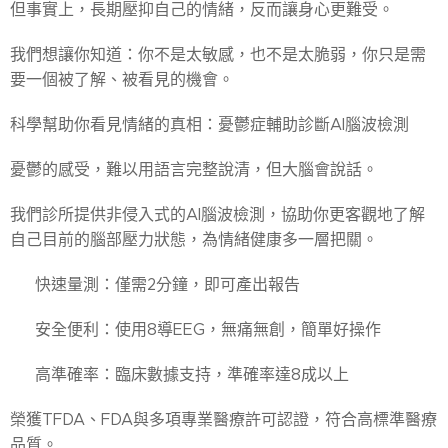
但事實上，長期壓抑自己的情緒，反而讓身心更難受。
我們想讓你知道：你不是太敏感，也不是太脆弱，你只是需
要一個被了解、被看見的機會。
科學幫助你看見情緒的真相：憂鬱症輔助診斷AI腦波檢測
憂鬱的感受，難以用語言完整說清，但大腦會說話。
我們診所提供非侵入式的AI腦波檢測，協助你更客觀地了解
自己目前的腦部壓力狀態，為情緒健康多一層把關。
✅ 快速量測：僅需2分鐘，即可產出報告
✅ 安全便利：使用8導EEG，無痛無創，簡單好操作
✅ 高準確率：臨床數據支持，準確率達8成以上
榮獲TFDA、FDA與多項專業醫療許可認證，符合高標準醫療
品質。