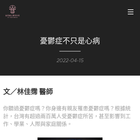
憂鬱症不只是心病
2022-04-15
文／林佳霈 醫師
你聽過憂鬱症嗎？你身邊有親友罹患憂鬱症嗎？根據統
計，台灣有超過兩百萬人受憂鬱症所苦，甚至影響到工
作、學業、人際與家庭關係。