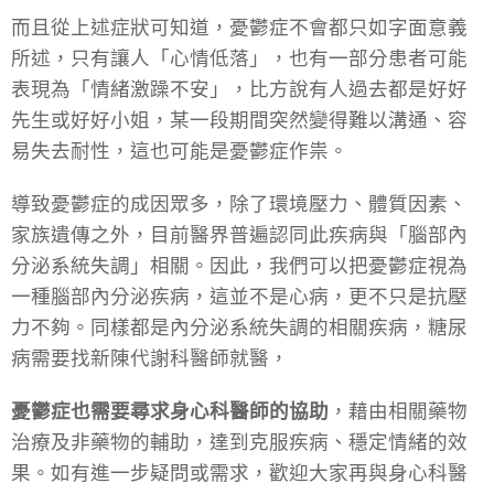
而且從上述症狀可知道，憂鬱症不會都只如字面意義
所述，只有讓人「心情低落」，也有一部分患者可能
表現為「情緒激躁不安」，比方說有人過去都是好好
先生或好好小姐，某一段期間突然變得難以溝通、容
易失去耐性，這也可能是憂鬱症作祟。
導致憂鬱症的成因眾多，除了環境壓力、體質因素、
家族遺傳之外，目前醫界普遍認同此疾病與「腦部內
分泌系統失調」相關。因此，我們可以把憂鬱症視為
一種腦部內分泌疾病，這並不是心病，更不只是抗壓
力不夠。同樣都是內分泌系統失調的相關疾病，糖尿
病需要找新陳代謝科醫師就醫，
憂鬱症也需要尋求身心科醫師的協助
，藉由相關藥物
治療及非藥物的輔助，達到克服疾病、穩定情緒的效
果。如有進一步疑問或需求，歡迎大家再與身心科醫