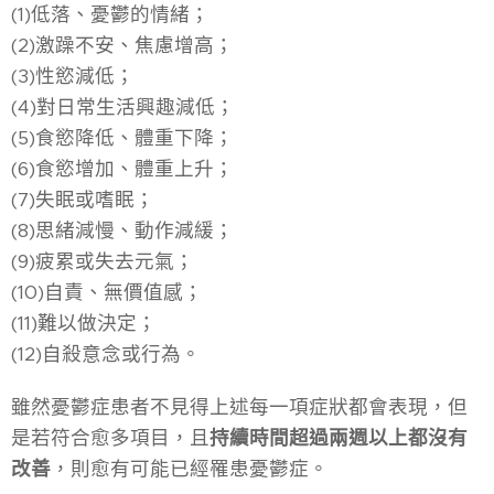
(1)低落、憂鬱的情緒；
(2)激躁不安、焦慮增高；
(3)性慾減低；
(4)對日常生活興趣減低；
(5)食慾降低、體重下降；
(6)食慾增加、體重上升；
(7)失眠或嗜眠；
(8)思緒減慢、動作減緩；
(9)疲累或失去元氣；
(10)自責、無價值感；
(11)難以做決定；
(12)自殺意念或行為。
雖然憂鬱症患者不見得上述每一項症狀都會表現，但
是若符合愈多項目，且
持續時間超過兩週以上都沒有
改善
，則愈有可能已經罹患憂鬱症。