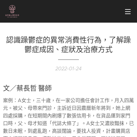
認識躁鬱症的異常消費性行為，了解躁
鬱症成因、症狀及治療方式
2022-01-24
文／蔡長哲 醫師
案例：A女士，三十歲，在一家公司擔任會計工作，月入四萬
元。被父、母帶來門診，主訴近日因農曆新年將到，她上網
四處採購，在短期間內刷爆了數張信用卡，在貨品運到家門
口時，父、母才知道「代誌大條了」。A女士又濃妝豔抹，已
數日未眠，到處亂跑，高談闊論，要找人投資，計畫購買店