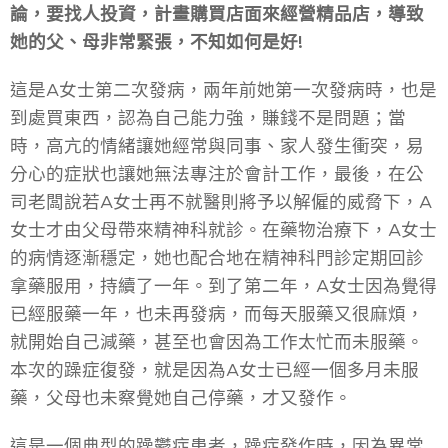
論，要找人投資，計畫購買店面來經營精品店，導致
她的父、母非常緊張，不知如何是好!
這是A女士第二次發病，兩年前她第一次發病時，也是
到處買東西，認為自己能力強，賺錢不是問題；當
時，高亢的情緒讓她經常與同事、家人發生衝突，易
分心的症狀也讓她無法專注於會計工作，最後，在公
司老闆說若A女士再不就醫則將予以解僱的威脅下，A
女士才由父母帶來精神科就診。在藥物治療下，A女士
的病情逐漸穩定，她也配合地在精神科門診定期回診
拿藥服用，持續了一年。到了第二年，A女士因為覺得
已經服藥一年，也未再發病，而每天服藥又很麻煩，
就開始自己減藥，甚至也會因為工作太忙而未服藥。
本次的躁症復發，就是因為A女士已經一個多月未服
藥，父母也未察覺她自己停藥，才又發作。
這是一個典型的躁鬱症患者，躁症發作時，因為異常