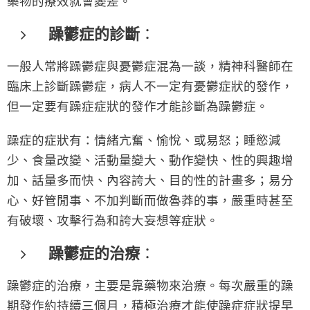
藥物的療效就會變差。
躁鬱症的診斷
：
一般人常將躁鬱症與憂鬱症混為一談，精神科醫師在
臨床上診斷躁鬱症，病人不一定有憂鬱症狀的發作，
但一定要有躁症症狀的發作才能診斷為躁鬱症。
躁症的症狀有：情緒亢奮、愉悅、或易怒；睡慾減
少、食量改變、活動量變大、動作變快、性的興趣增
加、話量多而快、內容誇大、目的性的計畫多；易分
心、好管閒事、不加判斷而做魯莽的事，嚴重時甚至
有破壞、攻擊行為和誇大妄想等症狀。
躁鬱症的治療
：
躁鬱症的治療，主要是靠藥物來治療。每次嚴重的躁
期發作約持續三個月，積極治療才能使躁症症狀提早