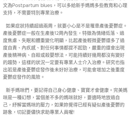
文為Postpartum blues，可以多給新手媽媽多些教育和心理
支持，不需要特別專業治療。
如果症狀持續超過兩周，就要小心是不是罹患產後憂鬱症。
產後憂鬱症一般在生產後12周內發生，特徵為情緒低落、過
度焦慮、失眠和體重變化明顯，比起產後輕微憂鬱還多了過
度自責、內疚感、對任何事情都提不起勁，嚴重的還會出現
產後精神病、自殺或殺嬰想法，可能持續好幾周都沒有變好
的趨勢，這樣的狀況一定要有專業人士介入治療。研究也指
出若是產後憂鬱症發作後未好好治療，可能會增加之後重度
憂鬱症發作的風險。
新手媽咪們，要記得自己身心健康、寶寶才會健康。完美媽
咪是一種幻想，當個差不多的媽咪就好，要適時地放過自
己，紓解當媽咪的壓力，如果妳覺得已經有疑似產後憂鬱的
跡象，切記要儘快求助專業人員喔!