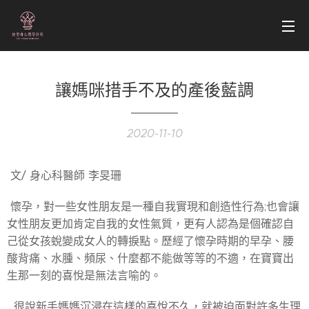
讓媽咪措手不及的產後藍調
2020-11-10
文/ 身心科醫師 李旻珊
懷孕，對一些女性朋友是一種自我實現和創造性行為;也會讓
女性朋友更加肯定自我的女性氣質，更有人認為是個確認自
己從女孩蛻變成女人的轉捩點。歷經了懷孕時期的早孕、腰
酸背痛、水腫、頻尿、什麼都不能做等等的不適，在寶寶出
生那一刻的喜悅是無法言喻的。
很說新手媽媽沉浸在這樣的喜悅不久，就被迫面對許多生理