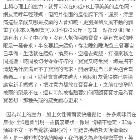
上與心理上的壓力。就算可以在IG或FB上傳美美的產後照、
網友驚呼年輕辣媽，但照片後面的產後胯下痛、漏尿、痔瘡
痛這些辛酸又哪是按讚的人會知曉，更別提到文風不動的體
重了(本來以為卸貨可以少個2-3公斤，怎知一點都沒降);喔，
還有出了月子中心後，沒有人幫你照顧寶寶，要有充足的睡
眠是一種奢求，半夜要起床餵奶，從沒睡飽睡滿過;三餐要自
己準備，生活就在餵奶、換尿布、空檔去煮飯、打掃家務之
間擺盪，時間被切得零零碎碎的，寶寶又時常哭，總是搞不
清楚為什麼滿足不了寶寶的需求，開始懷疑自己是否適合當
媽媽.....。而且，隨著寶寶越來越大，親朋好友覺得妳已經適
應當新手媽媽了，把注意力都放在寶寶身上，之前在懷孕時
被寵的榮景不在，還有可能被指點要如何照顧寶寶才是為寶
寶著想，那種失寵的感受讓心更累。
因為以上的壓力，加上女性荷爾蒙快速變化，許多媽咪們在
產後4至6週會出現一些情感症狀，像是: 情緒不穩定、悲傷、
煩躁不安、不自覺就掉眼淚等，可能會持續數天後漸漸改
善，是一種短暫的情緒障礙，我們稱之為產後輕微憂鬱，英