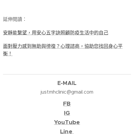
延伸閱讀：
安靜能繫望，用安心五字訣照顧防疫生活中的自己
面對壓力感到無助與徬徨？心理諮商，協助您找回身心平
衡！
E-M
AIL
justmhclinic@gmail.com
FB
IG
YouTube
Line