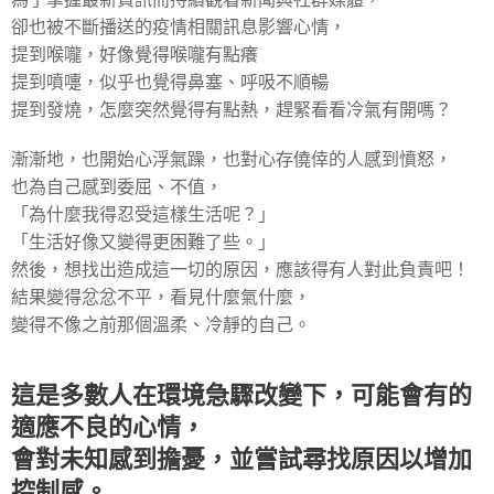
卻也被不斷播送的疫情相關訊息影響心情，
提到喉嚨，好像覺得喉嚨有點癢
提到噴嚏，似乎也覺得鼻塞、呼吸不順暢
提到發燒，怎麼突然覺得有點熱，趕緊看看冷氣有開嗎？
漸漸地，也開始心浮氣躁，也對心存僥倖的人感到憤怒，
也為自己感到委屈、不值，
「為什麼我得忍受這樣生活呢？」
「生活好像又變得更困難了些。」
然後，想找出造成這一切的原因，應該得有人對此負責吧！
結果變得忿忿不平，看見什麼氣什麼，
變得不像之前那個溫柔、冷靜的自己。
這是多數人在環境急驟改變下，可能會有的
適應不良的心情，
會對未知感到擔憂，並嘗試尋找原因以增加
控制感。