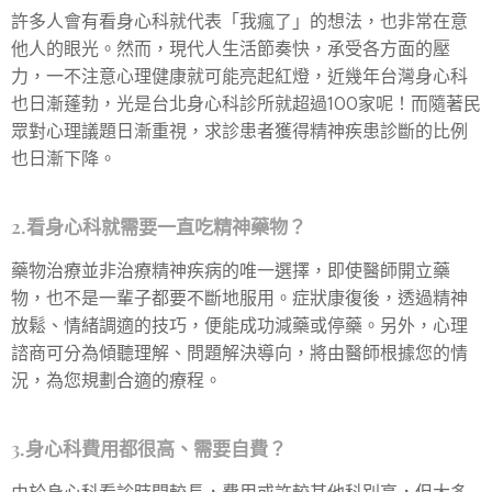
許多人會有看身心科就代表「我瘋了」的想法，也非常在意
他人的眼光。然而，現代人生活節奏快，承受各方面的壓
力，一不注意心理健康就可能亮起紅燈，近幾年台灣身心科
也日漸蓬勃，光是台北身心科診所就超過100家呢！而隨著民
眾對心理議題日漸重視，求診患者獲得精神疾患診斷的比例
也日漸下降。
2.看身心科就需要一直吃精神藥物？
藥物治療並非治療精神疾病的唯一選擇，即使醫師開立藥
物，也不是一輩子都要不斷地服用。症狀康復後，透過精神
放鬆、情緒調適的技巧，便能成功減藥或停藥。另外，心理
諮商可分為傾聽理解、問題解決導向，將由醫師根據您的情
況，為您規劃合適的療程。
3.身心科費用都很高、需要自費？