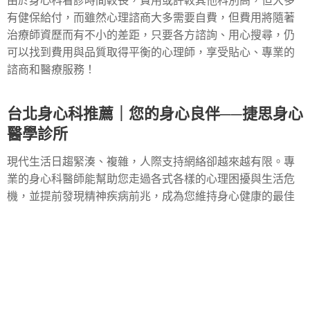
由於身心科看診時間較長，費用或許較其他科別高，但大多
有健保給付，而雖然心理諮商大多需要自費，但費用將隨著
治療師資歷而有不小的差距，只要各方諮詢、用心搜尋，仍
可以找到費用與品質取得平衡的心理師，享受貼心、專業的
諮商和醫療服務！
台北身心科推薦｜您的身心良伴──捷思身心
醫學診所
現代生活日趨緊湊、複雜，人際支持網絡卻越來越有限。專
業的身心科醫師能幫助您走過各式各樣的心理困擾與生活危
機，並提前發現精神疾病前兆，成為您維持身心健康的最佳
陪伴。
「捷思身心醫學診所」位於台北市忠孝東路，院長李旻珊醫
師除了擁有精神科專科、老年精神專科和成癮醫學專科醫師
執照之外，還是美國杜克大學醫學院與丹麥跨顱磁刺激訓練
認證醫師，帶領捷思身心醫學診所的專業醫療團隊，提供多