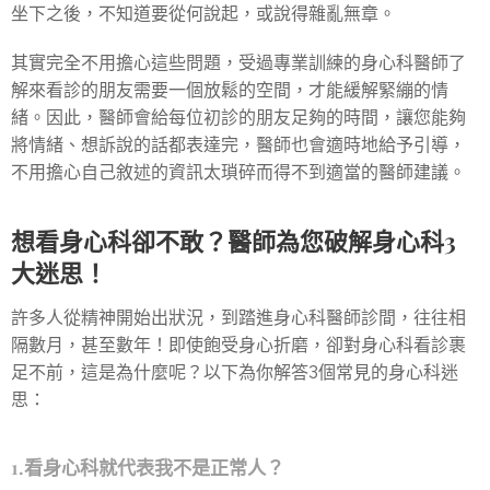
坐下之後，不知道要從何說起，或說得雜亂無章。
其實完全不用擔心這些問題，受過專業訓練的身心科醫師了
解來看診的朋友需要一個放鬆的空間，才能緩解緊繃的情
緒。因此，醫師會給每位初診的朋友足夠的時間，讓您能夠
將情緒、想訴說的話都表達完，醫師也會適時地給予引導，
不用擔心自己敘述的資訊太瑣碎而得不到適當的醫師建議。
想看身心科卻不敢？醫師為您破解身心科3
大迷思！
許多人從精神開始出狀況，到踏進身心科醫師診間，往往相
隔數月，甚至數年！即使飽受身心折磨，卻對身心科看診裹
足不前，這是為什麼呢？以下為你解答3個常見的身心科迷
思：
1.看身心科就代表我不是正常人？