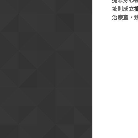
捷思身心醫
址則成立
治療室，