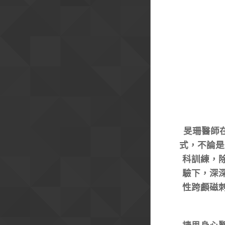
旻珊醫師
式，不論是
科訓練，
驗下，深
性跨顱磁