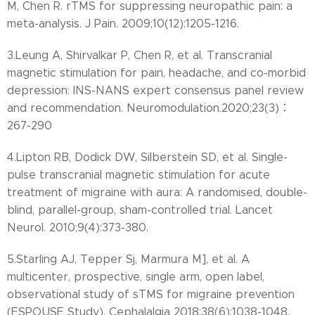
M, Chen R. rTMS for suppressing neuropathic pain: a
meta-analysis. J Pain. 2009;10(12):1205-1216.
3.Leung A, Shirvalkar P, Chen R, et al. Transcranial
magnetic stimulation for pain, headache, and co-morbid
depression: INS-NANS expert consensus panel review
and recommendation. Neuromodulation.2020;23(3)：
267-290
4.Lipton RB, Dodick DW, Silberstein SD, et al. Single-
pulse transcranial magnetic stimulation for acute
treatment of migraine with aura: A randomised, double-
blind, parallel-group, sham-controlled trial. Lancet
Neurol. 2010;9(4):373-380.
5.Starling AJ, Tepper Sj, Marmura M], et al. A
multicenter, prospective, single arm, open label,
observational study of sTMS for migraine prevention
(ESPOUSE Study). Cephalalgia 2018;38(6):1038-1048.