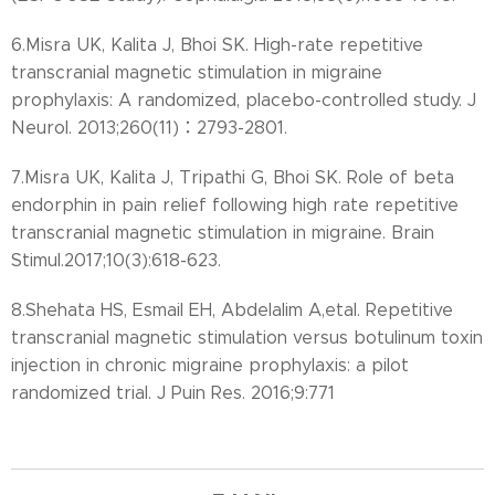
6.Misra UK, Kalita J, Bhoi SK. High-rate repetitive
transcranial magnetic stimulation in migraine
prophylaxis: A randomized, placebo-controlled study. J
Neurol. 2013;260(11)：2793-2801.
7.Misra UK, Kalita J, Tripathi G, Bhoi SK. Role of beta
endorphin in pain relief following high rate repetitive
transcranial magnetic stimulation in migraine. Brain
Stimul.2017;10(3):618-623.
8.Shehata HS, Esmail EH, Abdelalim A,etal. Repetitive
transcranial magnetic stimulation versus botulinum toxin
injection in chronic migraine prophylaxis: a pilot
randomized trial. J Puin Res. 2016;9:771