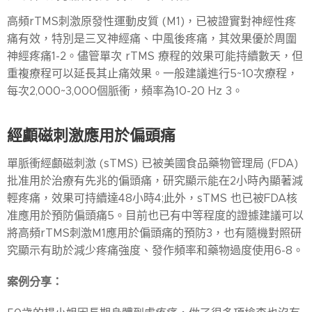
高頻rTMS刺激原發性運動皮質 (M1)，已被證實對神經性疼
痛有效，特別是三叉神經痛、中風後疼痛，其效果優於周圍
神經疼痛1-2。儘管單次 rTMS 療程的效果可能持續數天，但
重複療程可以延長其止痛效果。一般建議進行5~10次療程，
每次2,000~3,000個脈衝，頻率為10-20 Hz 3。
經顱磁刺激應用於偏頭痛
單脈衝經顱磁刺激 (sTMS) 已被美國食品藥物管理局 (FDA)
批准用於治療有先兆的偏頭痛，研究顯示能在2小時內顯著減
輕疼痛，效果可持續達48小時4;此外，sTMS 也已被FDA核
准應用於預防偏頭痛5。目前也已有中等程度的證據建議可以
將高頻rTMS刺激M1應用於偏頭痛的預防3，也有隨機對照研
究顯示有助於減少疼痛強度、發作頻率和藥物過度使用6-8。
案例分享：