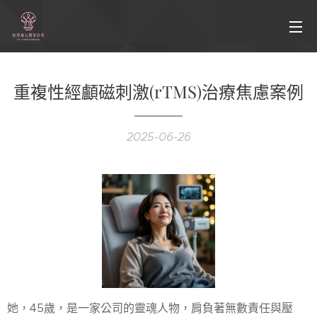
重複性經顱磁刺激(rTMS)治療焦慮案例
2025-06-26
她，45歲，是一家公司的靈魂人物，肩負著無數責任與壓