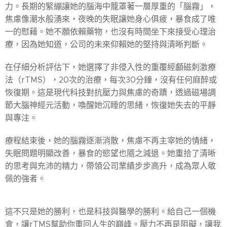
力。長期的緊繃讓她的腦海中籠罩著一層厚重的「腦霧」，
焦慮像潮水般湧來，夜晚的失眠讓她身心俱疲，暴食成了唯
一的慰藉。她不願依賴藥物，也沒有時間坐下來接受心理治
療，因為她知道，公司的未來仰賴她的堅持與清晰判斷。
在仔細分析評估下，她選擇了非侵入性的重覆經顱磁刺激療
法（rTMS），20次的治療，每次30分鐘，沒有任何麻醉或
恢復期。這是現代科技對抗壓力與焦慮的奇蹟，透過磁場調
節大腦神經元活動，喚醒她沉睡的思緒，恢復她失去的平靜
與專注。
療程結束後，她的腦霧逐漸消散，焦慮不再主宰她的情緒，
失眠問題明顯改善，暴食的慾望也隨之減退。她重拾了清晰
的思考與充沛的精力，帶領公司業績步步高升，成為眾人敬
佩的強者。
這不只是她的勝利，也是科技與醫學的勝利。給自己一個機
會，讓rTMS幫助你重回人生的巔峰。壓力不再是阻礙，讓我