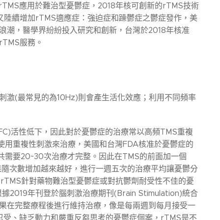
MS應用於難治型憂鬱症，2018年核可創新的rTMS技術
症治療，後來又陸續增加rTMS適應症：強迫症和躁鬱症之鬱症發作，美
浪潮，醫學界紛紛投入研究和創新，台灣於2018年核准
TMS服務。
刺激(最常見的為10Hz)則會產生活化效應；利用不同頻率
ex, DLPFC)活性低下，因此對於憂鬱症的治療常以高頻TMS重複
要使用重複性刺激來治療，美國和台灣FDA核准於憂鬱症的
，共需要20~30次治療才完整。因此在TMS的前面加一個
治療效果隨次數增加越來越好，進行一週五次的治療平均讓憂鬱分
2。rTMS針對藥物難治型憂鬱症或對抗鬱劑耐受性不佳的憂
刊登於腦刺激治療期刊(Brain Stimulation)統合
如果在完整療程後進行維持治療，像是每兩週到每月接受一
忍受、缺乏動力和嚴重反芻思考的憂鬱症個案，rTMS是不