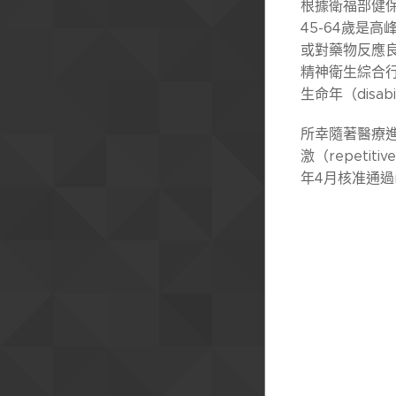
根據衛福部健保
45-64歲是
或對藥物反應良
精神衛生綜合行
生命年（disabi
所幸隨著醫療進步
激（repetit
年4月核准通過