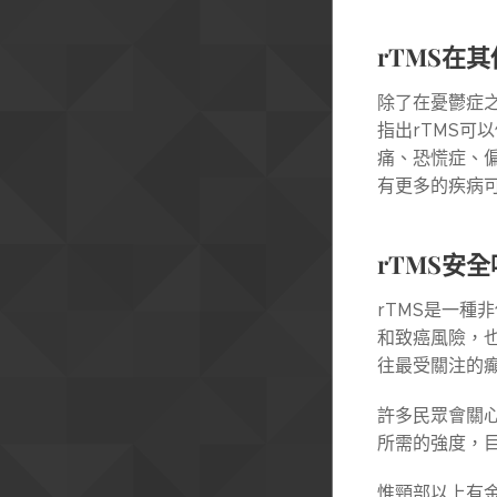
rTMS
在其
除了在憂鬱症之
指出rTMS
痛、恐慌症、
有更多的疾病可
rTMS
安全
rTMS是一
和致癌風險，
往最受關注的癲
許多民眾會關
所需的強度，目
惟頸部以上有金