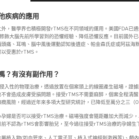
他疾病的應用
外，醫學界也積極開發rTMS在不同領域的運用。美國FDA已
可以修飾大腦先前所學習到的恐懼經驗、降低恐懼反應。目前國外
偏頭痛、耳鳴、腦中風後運動認知後遺症、帕金森氏症或阿茲海
以受惠於rTMS。
嗎？
有沒有副作用？
種非侵入性的物理治療，透過放置在個案頭上的線圈產生磁場，證
也不會造成皮膚受損問題。接受rTMS不需要麻醉，個案全程清
癇風險，經過近年來多項大型研究統計，已降低至萬分之三（0.
心孕婦是否可以接受rTMS治療。磁場強度會隨距離加大而減少
前不認為rTMS會影響胎兒，至今過往接受rTMS治療的孕婦
屬植入物(如血管夾、人工電子耳、植入式神經刺激器等)、顱內