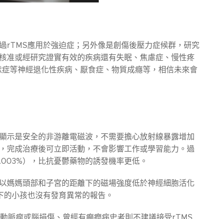
通過rTMS應用於強迫症；另外像是創傷後壓力症候群，研究
已核准或經研究證實有效的疾病還有失眠、焦慮症、慢性疼
默症等神經退化性疾病、厭食症、物質成癮等，相信未來會
據顯示是安全的非游離電磁波，不需要擔心放射線暴露增加
醒，完成治療後可立即活動，不會影響工作或學習能力。過
003%），比抗憂鬱藥物的誘發機率更低。
，以媽媽頭部和子宮的距離下的磁場強度低於神經細胞活化
生下的小孩也沒有發育異常的報告。
動脈瘤或腦損傷、曾經有癲癇病史者則不建議接受rTMS