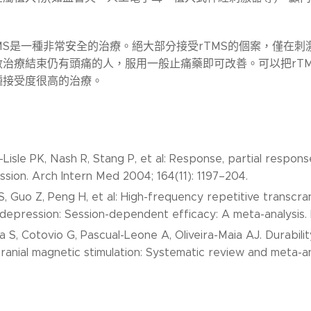
MS是一種非常安全的治療。絕大部分接受rTMS的個案，僅在
數治療結束仍有頭痛的人，服用一般止痛藥即可改善。可以把rT
種接受度很高的治療。
Lisle PK, Nash R, Stang P, et al: Response, partial respo
sion. Arch Intern Med 2004; 164(11): 1197–204.
, Guo Z, Peng H, et al: High-frequency repetitive transcra
depression: Session-dependent efficacy: A meta-analysis. E
 S, Cotovio G, Pascual-Leone A, Oliveira-Maia AJ. Durabili
ranial magnetic stimulation: Systematic review and meta-anal