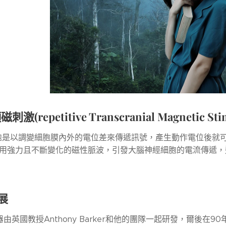
顱磁刺激
(repetitive Transcranial Magnetic St
胞是以調變細胞膜內外的電位差來傳遞訊號，產生動作電位後就
是利用強力且不斷變化的磁性脈波，引發大腦神經細胞的電流傳遞
展
由英國教授Anthony Barker和他的團隊一起研發，爾後在90