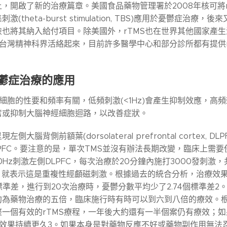
，開啟了新的治療篇章。美國食品藥物管理署於2008年核可將rT
激(theta-burst stimulation, TBS)應用於憂鬱
也將其納入給付項目。除美國外，rTMS也在世界其他國家產生
在台灣精神科界活絡起來，目前許多醫學中心和部分診所都有提供r
鬱症治療的應用
經細胞的性要和頻率有關，低頻刺激(<1Hz)會產生抑制效應，高頻
奮或抑制大腦神經細胞迴路，以改善症狀。
側大腦背側前額葉(dorsolateral prefrontal cort
PFC。要注意的是，單次TMS並沒有辦法長期改變，臨床上需
0Hz刺激左側DLPFC，每次治療於20分鐘內施打3000發刺激
itive)，就表示這是重複性經顱磁刺激。根據過去的統合分析，
個標準差，進行到20次治療時，憂鬱分數平均少了2.74個標準差
藥物治療的五倍，臨床施行時有時可以到六到八倍的療效。根據2019年
整一個有效的rTMS療程，一年後大約還有一半個案仍有療效；
讓效果持續更久3。如果本身是對藥物反應不好或藥物副作用無法