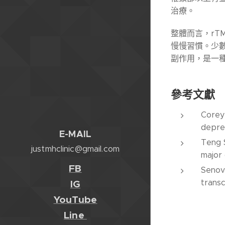
治療。
整體而言，rT
慢慢習慣。少
副作用，是一
參考文獻
Corey-
depres
E-M
AIL
Teng S
justmhclinic@gmail.com
major 
FB
Senova
transc
IG
YouTube
Line