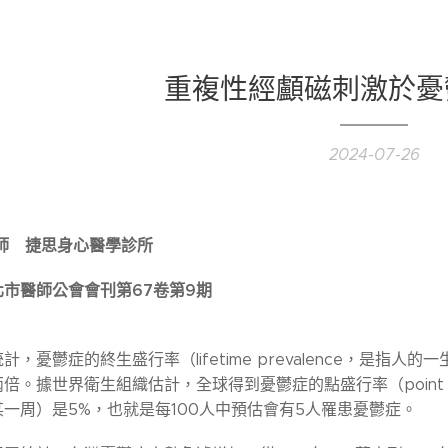
重複性經顱磁刺激於憂
2024-07-26
師 捷思身心醫學診所
市醫師公會會刊第67卷第9期
統計，憂鬱症的終生盛行率（lifetime prevalence，是指
倍。據世界衛生組織估計，全球得到憂鬱症的點盛行率（point p
一周）是5%，也就是每100人中預估會有5人罹患憂鬱症。