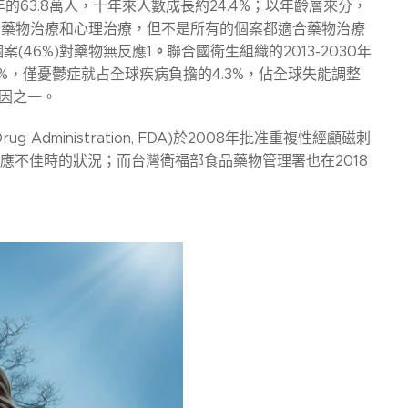
年的63.8萬人，十年來人數成長約24.4%；以年齡層來分，
療為藥物治療和心理治療，但不是所有的個案都適合藥物治療
。
(46%)對藥物無反應1
聯合國衛生組織的2013-2030年
%，僅憂鬱症就占全球疾病負擔的4.3%，佔全球失能調整
疾原因之一。
dministration, FDA)於2008年批准重複性經顱磁刺
MS）可應用於藥物反應不佳時的狀況；而台灣衛福部食品藥物管理署也在2018