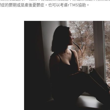
症的鬱期或是產後憂鬱症，也可以考慮rTMS協助。