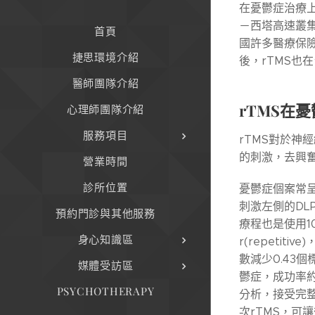
在憂鬱症治療上
－西塔高速叢集刺
首頁
國許多醫療保險
捷思環境介紹
後，rTMS也
醫師團隊介紹
rTMS
在憂
心理師團隊介紹
服務項目
rTMS對於神
的刺激，去興
營業時間
診所位置
憂鬱症個案常呈現左
刺激左側的DL
預約門診與其他服務
療程也是使用1
身心知識區
r(repet
數減少0.43
媒體受訪區
鬱症，成功率約為
PSYCHOTHERAPY
分析，接受完
次rTMS，可