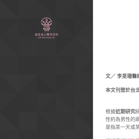
文／ 李旻珊醫
本文刊登於台北
近期研究
根據
性約為男性的兩
是指某一天或某