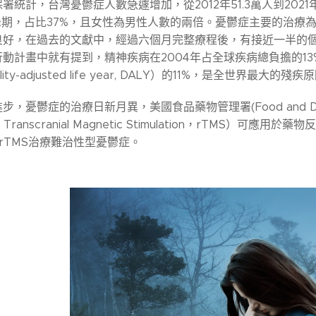
署統計，台灣憂鬱症人數急遽增加，從2012年51.3萬人到2021
高峰期，占比37%，且女性為男性人數的兩倍。憂鬱症主要的治
好，在過去的文獻中，經過六個月完整療程後，有接近一半的個案
動計畫中就有提到，精神疾病在2004年占全球疾病總負擔的13
lity-adjusted life year, DALY）的11%，是全世界最大的殘
，憂鬱症的治療日新月異，美國食品藥物管理署(Food and Drug A
ive Transcranial Magnetic Stimulation，rT
rTMS治療難治性型憂鬱症。