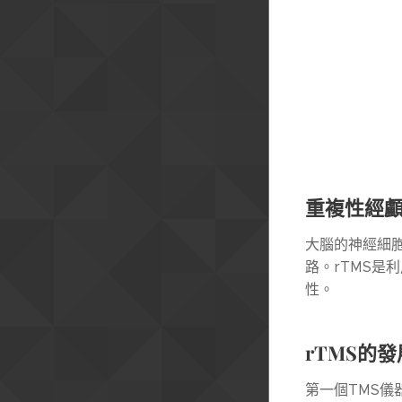
重複性經
大腦的神經細
路。rTMS
性。
rTMS
的發
第一個TMS儀器