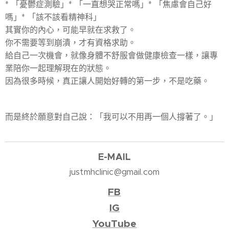
* 「憂鬱症測驗」* 「一直想哭正常嗎」* 「焦慮會自己好
嗎」* 「該不該看精神科」
其實你的內心，可能早就在求救了。
你不需要等到崩潰，才有資格求助。
給自己一次機會，就像身體不舒服會做健康檢查一樣，讓專
業陪你一起理解現在的狀態。
因為很多時候，真正讓人開始好轉的第一步，不是吃藥。
而是終於願意對自己說：「我可以不用再一個人撐著了。」
E-M
AIL
justmhclinic@gmail.com
FB
IG
YouTube