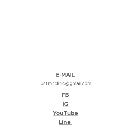
E-M
AIL
justmhclinic@gmail.com
FB
IG
YouTube
Line