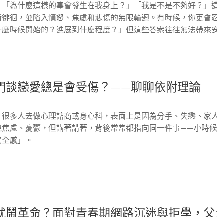
」「為什麼這樣的事會發生在我身上？」「我是不是不夠好？」
斷徘徊，並陷入憤怒、焦慮和悲傷的無限輪迴。有時候，你更會
什麼時候開始的？進展到什麼程度？」但這些答案往往無法帶來
們談戀愛總是會受傷？——聊聊依附理論
，很多人去做心理諮商或身心科，表面上是因為分手、失戀、家
地焦慮、憂鬱，但講著講著，背後常常都指向同一件事——小時
安全感」。
就鬧革命？面對青春期網路沉迷與拒學，父