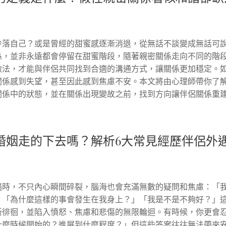
冷落自己？或是曾經的甜蜜感逐漸消退，從無話不談變成無話可
係，並非永遠都會停留在甜蜜階段，隨著親密關係走向不同的階
做法，才能與伴侶共同找到合適的溝通方式，讓關係更加穩定。
關係感到失望，甚至因此感到焦慮不安。本文將由心理師帶你了
關係中的狀態，並在關係出現變故之前，找到方向讓伴侶關係重
婚姻走的下去嗎？解析6大常見經歷伴侶外
遇時，不只內心瞬間碎裂，腦海也會充滿無數的疑問和焦慮：「
」「為什麼這樣的事會發生在我身上？」「我是不是不夠好？」
斷徘徊，並陷入憤怒、焦慮和悲傷的無限輪迴。有時候，你更會
什麼時候開始的？進展到什麼程度？」但這些答案往往無法帶來