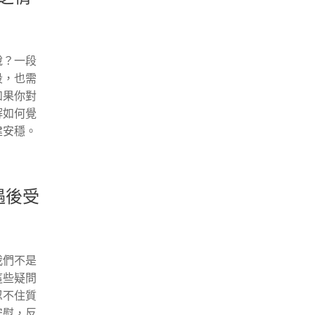
說？一段
段，也需
如果你對
解如何覺
建安穩。
遇後受
我們不是
這些疑問
忍不住質
安慰，反