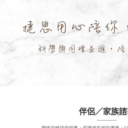
伴侶／家族
諮