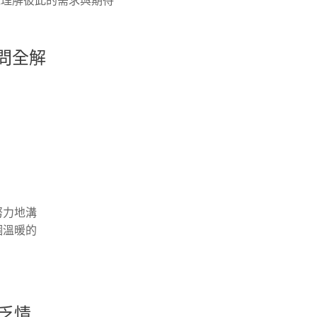
理解彼此的需求與期待
問全解
努力地溝
個溫暖的
。
乏情