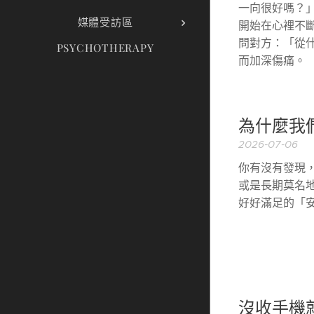
一向很好嗎？
媒體受訪區
開始在心裡不
問對方：「從
PSYCHOTHERAPY
而加深傷痛。
為什麼我
2026-07-06
你有沒有發現
或是長期莫名
好好滿足的「
沒收手機