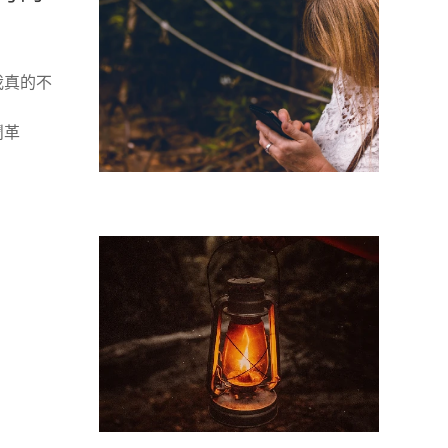
我真的不
鬧革