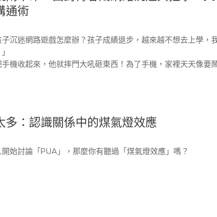
溝通術
孩子沉迷網路遊戲怎麼辦？孩子成績退步，越來越不想去上學，
。」
把手機收起來，他就摔門大吼砸東西！為了手機，家裡天天像要
太多：認識關係中的煤氣燈效應
人開始討論「PUA」，那麼你有聽過「煤氣燈效應」嗎？