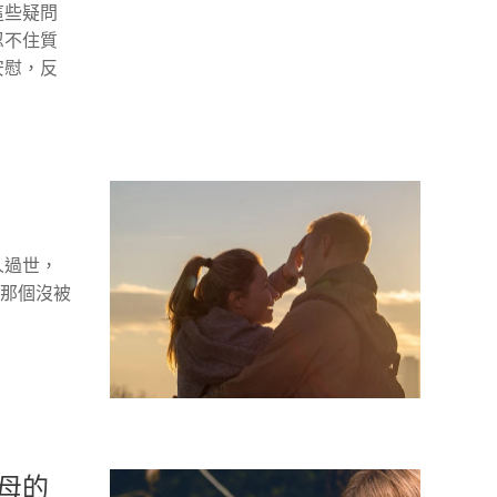
這些疑問
忍不住質
安慰，反
人過世，
候那個沒被
母的