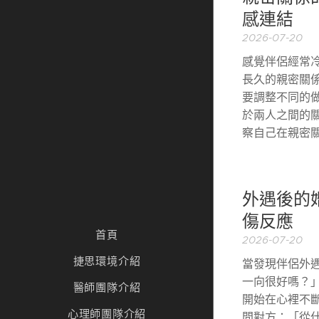
感連結
2026-07-20
感覺伴侶經常
長久的親密關
要調整不同的
於兩人之間的
察自己在親密
外遇後的
傷反應
首頁
2026-07-20
捷思環境介紹
當發現伴侶外
一向很好嗎？
醫師團隊介紹
開始在心裡不
心理師團隊介紹
問對方：「從